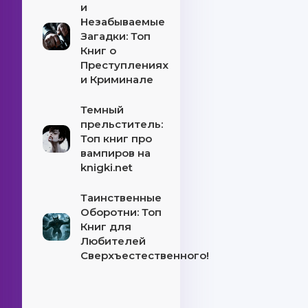
и
Незабываемые
Загадки: Топ
Книг о
Преступлениях
и Криминале
Темный
прельститель:
Топ книг про
вампиров на
knigki.net
Таинственные
Оборотни: Топ
Книг для
Любителей
Сверхъестественного!