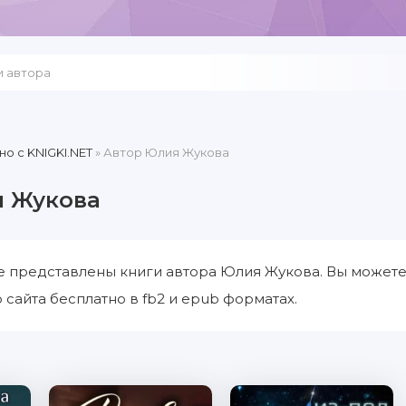
но c KNIGKI.NET
» Автор Юлия Жукова
я Жукова
е представлены книги автора Юлия Жукова. Вы можете
 сайта бесплатно в fb2 и epub форматах.