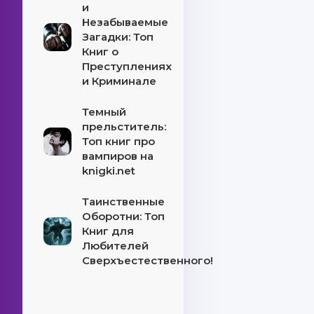
и
Незабываемые
Загадки: Топ
Книг о
Преступлениях
и Криминале
Темный
прельститель:
Топ книг про
вампиров на
knigki.net
Таинственные
Оборотни: Топ
Книг для
Любителей
Сверхъестественного!