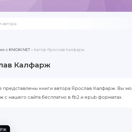
но c KNIGKI.NET
» Автор Ярослав Калфарж
лав Калфарж
е представлены книги автора Ярослав Калфарж. Вы мо
 с нашего сайта бесплатно в fb2 и epub форматах.