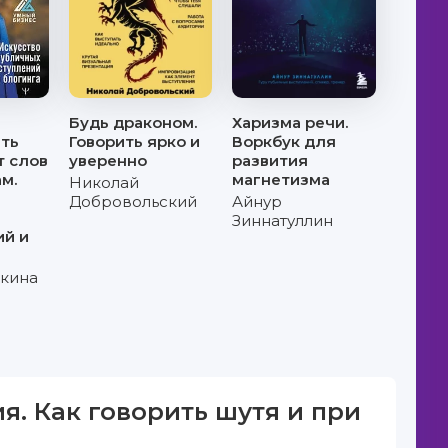
Будь драконом.
Харизма речи.
ать
Говорить ярко и
Воркбук для
т слов
уверенно
развития
м.
магнетизма
Николай
Добровольский
Айнур
Зиннатуллин
ий и
ыкина
я. Как говорить шутя и при