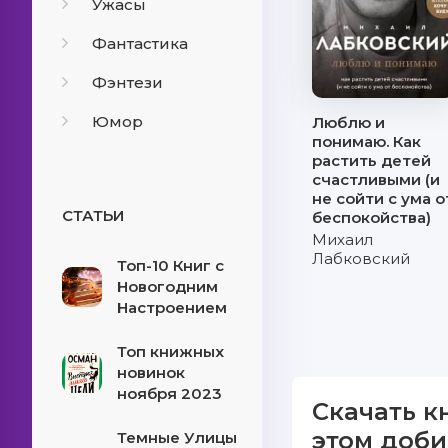
Ужасы
Фантастика
Фэнтези
Юмор
Люблю и
понимаю. Как
растить детей
счастливыми (и
не сойти с ума о
СТАТЬИ
беспокойства)
Михаил
Лабковский
Топ-10 Книг с
Новогодним
Настроением
Топ книжных
новинок
ноября 2023
Скачать к
этом доби
Темные Улицы