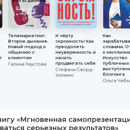
Телемаркетинг.
К чёрту
Как
Второе дыхание.
скромность! Как
зарабатыв
Новый подход к
преодолеть
словами. О
общению с
неуверенность и
к миллиона
т
клиентом
начать
Искусство
продвигать себя
публичных
Галина Хаустова
выступлен
Стефани Сворд-
блогинга
Уильямс
Ольга Чеб
нигу «Мгновенная самопрезентаци
ваться серьезных результатов»