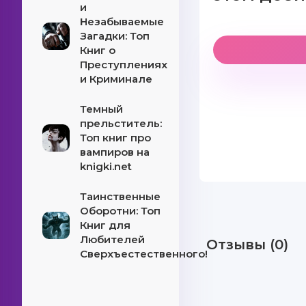
и
Незабываемые
Загадки: Топ
Книг о
Преступлениях
и Криминале
Темный
прельститель:
Топ книг про
вампиров на
knigki.net
Таинственные
Оборотни: Топ
Книг для
Любителей
Отзывы (0)
Сверхъестественного!