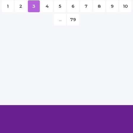
1
2
3
4
5
6
7
8
9
10
...
79
Правообладателям
Авторам
Обратная связь