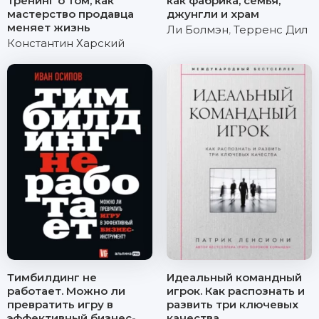
тренинг о том, как
как фабрика, семья,
мастерство продавца
джунгли и храм
меняет жизнь
Ли Болмэн
,
Терренс Дил
Константин Харский
Тимбилдинг не
Идеальный командный
работает. Можно ли
игрок. Как распознать и
превратить игру в
развить три ключевых
эффективный бизнес-
качества