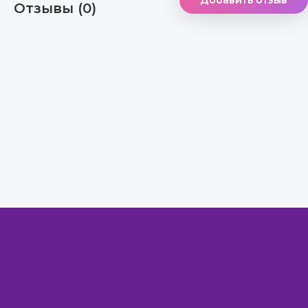
Добавить отзыв
Отзывы (0)
Правообладателям
Авторам
Обратная связь
Внимание!
Скачать книги бесплатно
из нашей библиотеки,
Вы можете ТОЛЬКО
для ознакомительных целей. Коммерческое