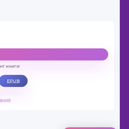
т книги:
EPUB
вания