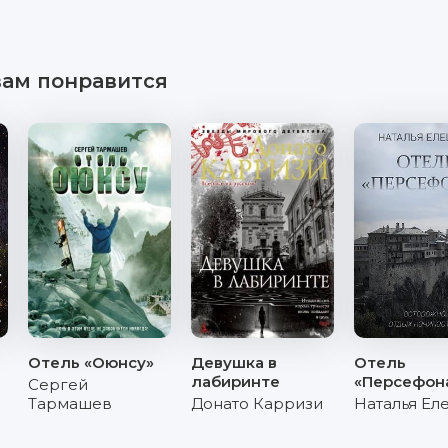
вам понравится
Отель «Оюнсу»
Девушка в
Отель
лабиринте
«Персефон
Сергей
Тармашев
Донато Карризи
Наталья Ел