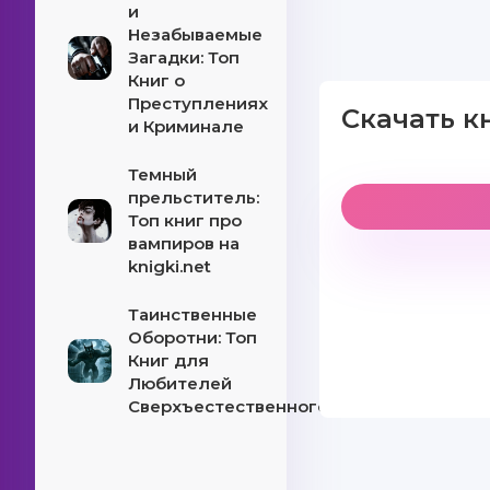
и
Незабываемые
Загадки: Топ
Книг о
Преступлениях
Скачать к
и Криминале
Темный
прельститель:
Топ книг про
вампиров на
knigki.net
Таинственные
Оборотни: Топ
Книг для
Любителей
Сверхъестественного!