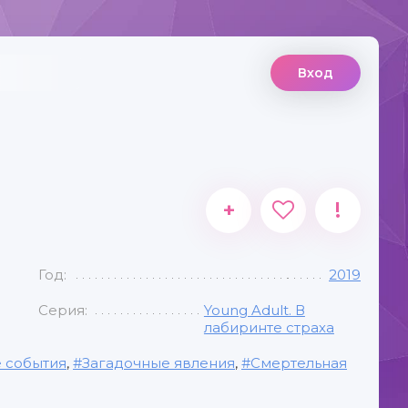
Вход
+
!
Год:
2019
Серия:
Young Adult. В
лабиринте страха
 события
,
Загадочные явления
,
Смертельная