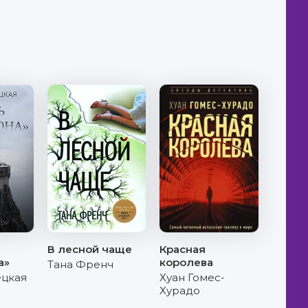
В лесной чаще
Красная
а»
королева
Тана Френч
ецкая
Хуан Гомес-
Хурадо