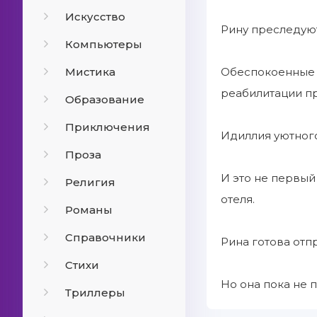
Искусство
Рину преследуют
Компьютеры
Мистика
Обеспокоенные р
реабилитации п
Образование
Приключения
Идиллия уютного
Проза
И это не первый
Религия
отеля.
Романы
Справочники
Рина готова отп
Стихи
Но она пока не п
Триллеры