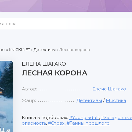
но c KNIGKI.NET
»
Детективы
» Лесная корона
ЕЛЕНА ШАГАКО
ЛЕСНАЯ КОРОНА
Автор:
Елена Шагако
Жанр:
Детективы
/
Мистика
Книга в подборках:
Young adult
,
Загадочные
опасность
,
Страх
,
Тайны прошлого