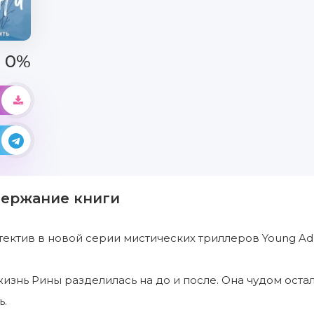
0%
держание книги
ектив в новой серии мистических триллеров Young Adul
жизнь Рины разделилась на до и после. Она чудом остал
ь.