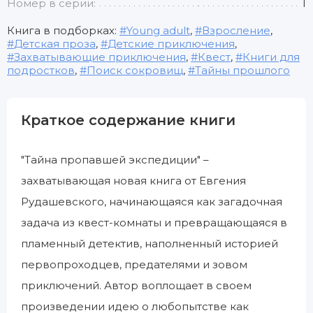
Номер в серии:
1
Книга в подборках:
Young adult
,
Взросление
,
Детская проза
,
Детские приключения
,
Захватывающие приключения
,
Квест
,
Книги для
подростков
,
Поиск сокровищ
,
Тайны прошлого
Краткое содержание книги
"Тайна пропавшей экспедиции" –
захватывающая новая книга от Евгения
Рудашевского, начинающаяся как загадочная
задача из квест-комнаты и превращающаяся в
пламенный детектив, наполненный историей
первопроходцев, предателями и зовом
приключений. Автор воплощает в своем
произведении идею о любопытстве как