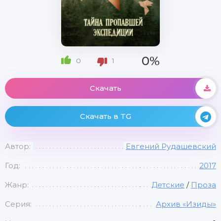
0%
0
1
Скачать
Скачать в TG
Автор:
Евгений Рудашевский
Год:
2017
Жанр:
Детские
/
Проза
Серия:
Архив «Изиды»