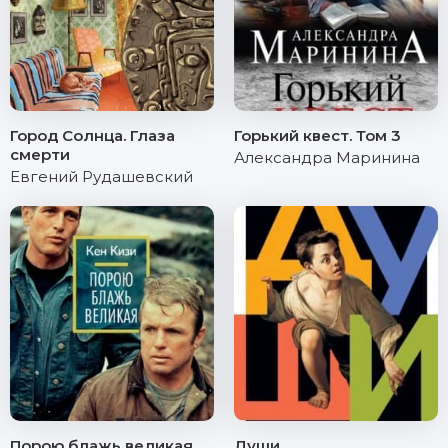
Город Солнца. Глаза
Горький квест. Том 3
смерти
Александра Маринина
Евгений Рудашевский
Порою блажь великая
Души