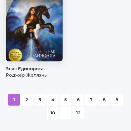
Знак Единорога
Роджер Желязны
1
2
3
4
5
6
7
8
9
10
...
12