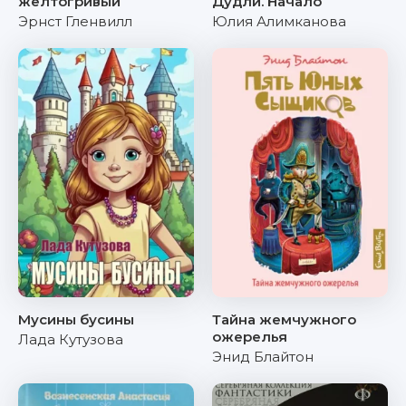
желтогривый
Дудли. Начало
Эрнст Гленвилл
Юлия Алимканова
Мусины бусины
Тайна жемчужного
ожерелья
Лада Кутузова
Энид Блайтон