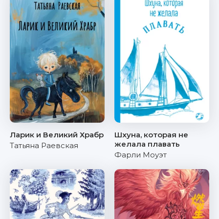
Ларик и Великий Храбр
Шхуна, которая не
желала плавать
Татьяна Раевская
Фарли Моуэт