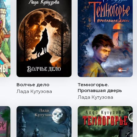
Волчье дело
Темногорье.
Пропавшая дверь
Лада Кутузова
Лада Кутузова