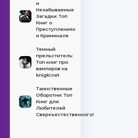
и
Незабываемые
Загадки: Топ
Книг о
Преступлениях
и Криминале
Темный
прельститель:
Топ книг про
вампиров на
knigki.net
Таинственные
Оборотни: Топ
Книг для
Любителей
Сверхъестественного!