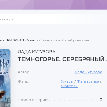
но c KNIGKI.NET
»
Ужасы
» Темногорье. Серебряный лес
ЛАДА КУТУЗОВА
ТЕМНОГОРЬЕ. СЕРЕБРЯНЫЙ 
Автор:
Лада Кутузова
Жанр:
Ужасы
/
Фантастика
/
Фэнтези
Номер в серии:
3