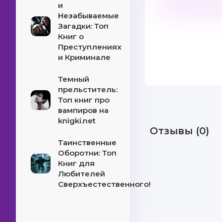
и
Незабываемые
Загадки: Топ
Книг о
Преступлениях
и Криминале
Темный
прельститель:
Топ книг про
вампиров на
knigki.net
Отзывы (0)
Таинственные
Оборотни: Топ
Книг для
Любителей
Сверхъестественного!