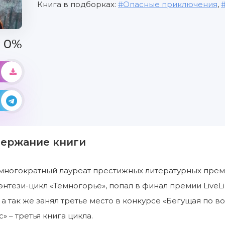
Книга в подборках:
Опасные приключения
,
0%
держание книги
 многократный лауреат престижных литературных преми
тези-цикл «Темногорье», попал в финал премии LiveLib
 а так же занял третье место в конкурсе «Бегущая по 
 – третья книга цикла.