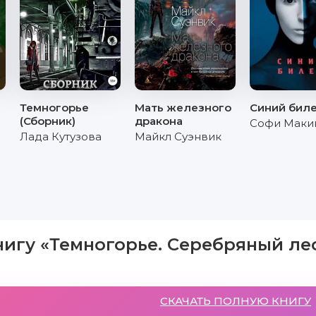
Темногорье
Мать железного
Синий бил
(Сборник)
дракона
Софи Маки
Лада Кутузова
Майкл Суэнвик
нигу «Темногорье. Серебряный ле
СКАЧАТЬ ПОЛНУЮ КНИГУ