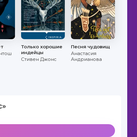
ет
Только хорошие
Песня чудовищ
индейцы
нтош
Анастасия
Стивен Джонс
Андрианова
с»