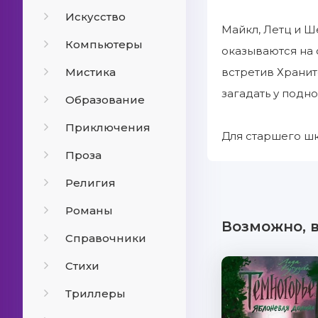
Искусство
Майкл, Летц и Ш
Компьютеры
оказываются на 
Мистика
встретив Хранит
загадать у подн
Образование
Приключения
Для старшего шк
Проза
Религия
Романы
Возможно, 
Справочники
Стихи
Триллеры