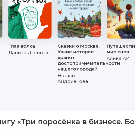
Глаз волка
Сказки о Москве.
Путешеств
Какие истории
мир снов
Даниэль Пеннак
хранят
Алива АИ
достопримечательности
нашего города?
Наталья
Андрианова
нигу «Три поросёнка в бизнесе. Б