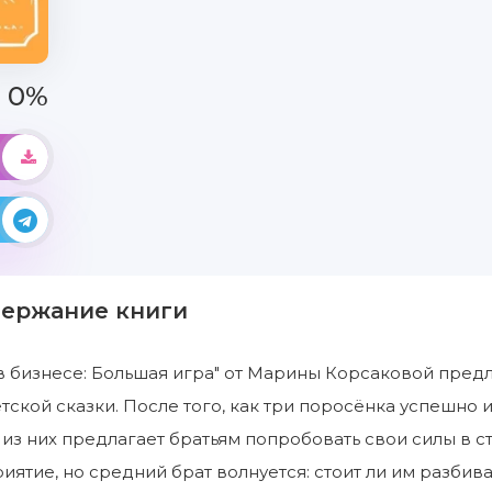
0%
держание книги
 в бизнесе: Большая игра" от Марины Корсаковой пре
тской сказки. После того, как три поросёнка успешно 
из них предлагает братьям попробовать свои силы в 
иятие, но средний брат волнуется: стоит ли им разбива