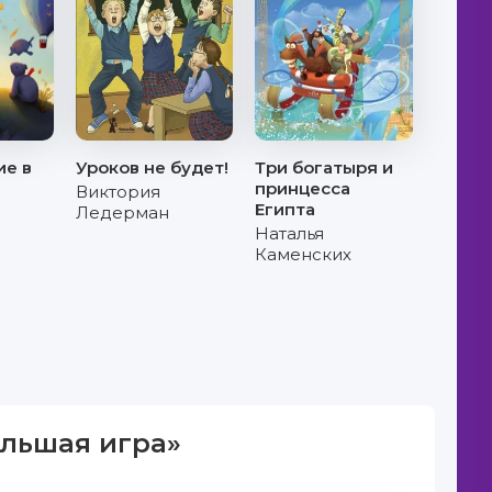
ие в
Уроков не будет!
Три богатыря и
принцесса
Виктория
Египта
Ледерман
Наталья
Каменских
ольшая игра»