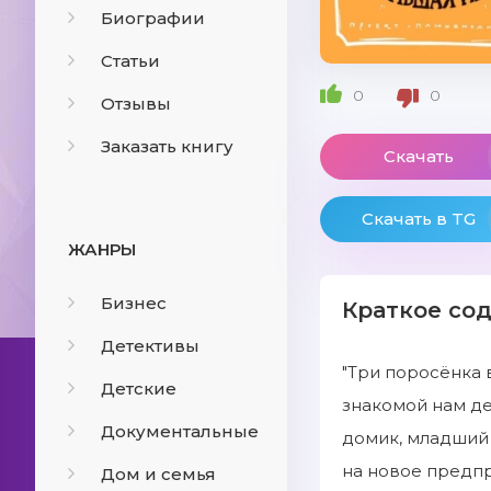
Биографии
Статьи
0
0
Отзывы
Заказать книгу
Скачать
Скачать в TG
ЖАНРЫ
Бизнес
Краткое со
Детективы
"Три поросёнка
Детские
знакомой нам де
Документальные
домик, младший 
на новое предпр
Дом и семья