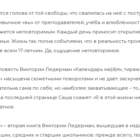
тся голова от той свободы, что свалилась на неё с пос
ивычное «вы» от преподавателей, учёба и влюблённости
ажется неповторимым. Каждый день приносит открытие о
мых. Жизнь так полна событиями, что в реальность про
 всем 17-летним. Да, ощущение неповторимое.
повесть Виктории Ледерман «Календарь ма(й)я», тираж
» насыщена сюжетными поворотами и не даёт заскучат
ательна сама по себе, но наиболее захватывающее – то
На последней странице Саша скажет: «Я в этой жизни ни
атное.
 – вторая книга Виктории Ледерман, вышедшая в издат
ших, средних и старших школьников: прежде всего, п