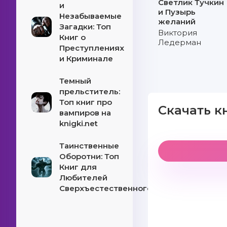
Светлик Тучкин
и
и Пузырь
Незабываемые
желаний
Загадки: Топ
Виктория
Книг о
Ледерман
Преступлениях
и Криминале
Темный
прельститель:
Топ книг про
Скачать к
вампиров на
knigki.net
Таинственные
Оборотни: Топ
Книг для
Любителей
Сверхъестественного!