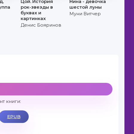
д,
Цой. История
Нина - девочка
уппа
рок-звезды в
шестой луны
буквах и
Муни Витчер
картинках
Денис Бояринов
т книги:
EPUB