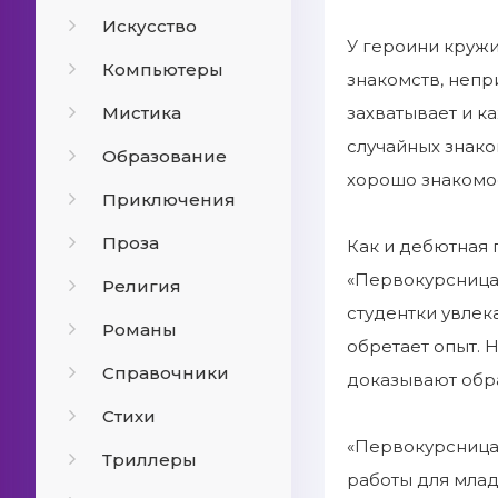
Искусство
У героини кружи
Компьютеры
знакомств, непр
Мистика
захватывает и к
случайных знако
Образование
хорошо знакомое
Приключения
Проза
Как и дебютная 
«Первокурсница
Религия
студентки увлек
Романы
обретает опыт. 
Справочники
доказывают обр
Стихи
«Первокурсница»
Триллеры
работы для млад