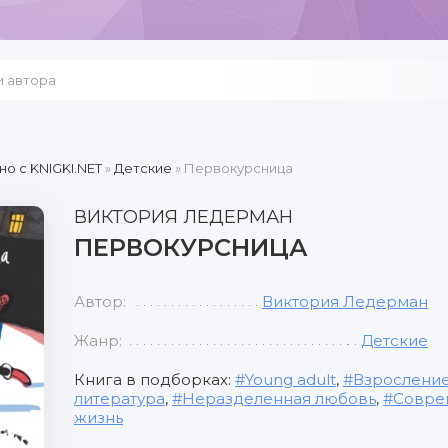
но c KNIGKI.NET
»
Детские
» Первокурсница
ВИКТОРИЯ ЛЕДЕРМАН
ПЕРВОКУРСНИЦА
Автор:
Виктория Ледерман
Жанр:
Детские
Книга в подборках:
Young adult
,
Взрослени
литература
,
Неразделенная любовь
,
Соврем
жизнь