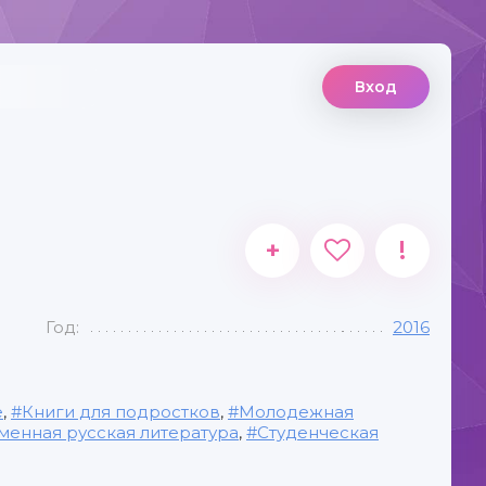
Вход
+
!
Год:
2016
е
,
Книги для подростков
,
Молодежная
енная русская литература
,
Студенческая