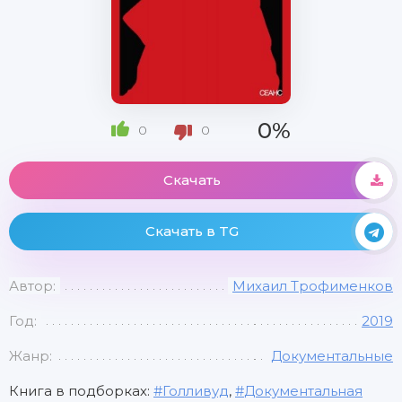
0%
0
0
Скачать
Скачать в TG
Автор:
Михаил Трофименков
Год:
2019
Жанр:
Документальные
Книга в подборках:
Голливуд
,
Документальная