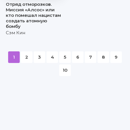
Отряд отморозков.
Миссия «Алсос» или
кто помешал нацистам
создать атомную
бомбу
Сэм Кин
1
2
3
4
5
6
7
8
9
10