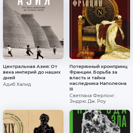
Центральная Азия: От
Потерянный кронпринц
века империй до наших
Франции. Борьба за
дней
власть и тайна
наследника Наполеона
Адиб Халид
III
Светлана Ферлонг
,
Эндрю Дж. Роу