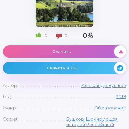
0%
0
0
Скачать
Скачать в TG
Автор:
Александр Бушков
Год:
2018
Жанр:
Образование
Серия:
Бушков. Шокирующая
история Российской