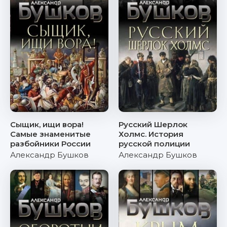
Сыщик, ищи вора!
Русский Шерлок
Самые знаменитые
Холмс. История
разбойники России
русской полиции
Александр Бушков
Александр Бушков