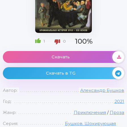
100%
1
0
Скачать
Скачать в TG
Автор:
Александр Бушков
Год:
2021
Жанр:
Приключения
/
Проза
Серия:
Бушков. Шокирующая