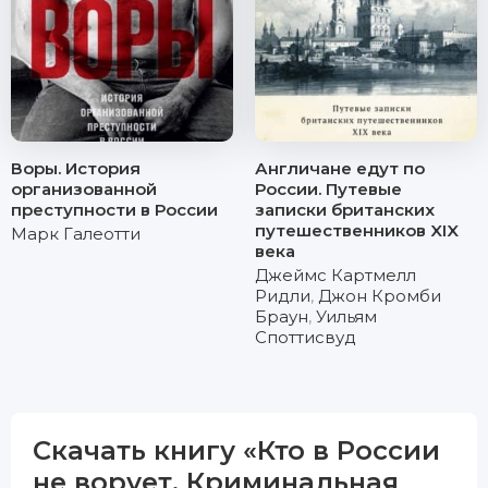
Воры. История
Англичане едут по
организованной
России. Путевые
преступности в России
записки британских
путешественников XIX
Марк Галеотти
века
Джеймс Картмелл
Ридли
,
Джон Кромби
Браун
,
Уильям
Споттисвуд
Скачать книгу «Кто в России
не ворует. Криминальная