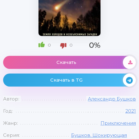
0%
0
0
Скачать
Скачать в TG
Автор:
Александр Бушков
Год:
2021
Жанр:
Приключения
Серия:
Бушков. Шокирующая