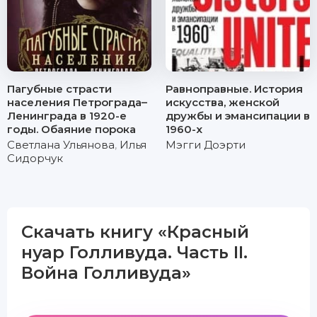
Пагубные страсти
Равноправные. История
населения Петрограда–
искусства, женской
Ленинграда в 1920-е
дружбы и эмансипации в
годы. Обаяние порока
1960-х
Светлана Ульянова
,
Илья
Мэгги Доэрти
Сидорчук
Скачать книгу «Красный
нуар Голливуда. Часть II.
Война Голливуда»