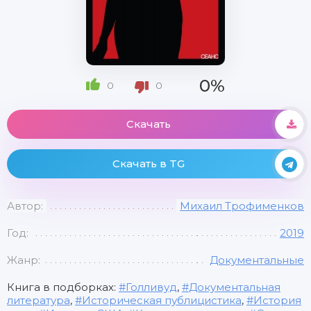
0%
0
0
Скачать
Скачать в TG
Автор:
Михаил Трофименков
Год:
2019
Жанр:
Документальные
Книга в подборках:
Голливуд
,
Документальная
литература
,
Историческая публицистика
,
История