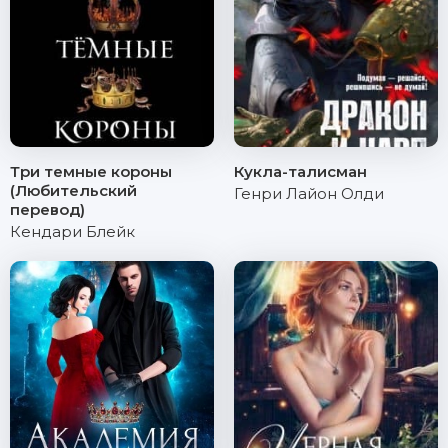
Три темные короны
Кукла-талисман
(Любительский
Генри Лайон Олди
перевод)
Кендари Блейк