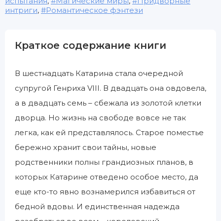
испытания
,
Магические миры
,
Придворные
интриги
,
Романтическое фэнтези
Краткое содержание книги
В шестнадцать Катарина стала очередной
супругой Генриха VIII. В двадцать она овдовела,
а в двадцать семь – сбежала из золотой клетки
дворца. Но жизнь на свободе вовсе не так
легка, как ей представлялось. Старое поместье
бережно хранит свои тайны, новые
родственники полны грандиозных планов, в
которых Катарине отведено особое место, да
еще кто-то явно вознамерился избавиться от
бедной вдовы. И единственная надежда