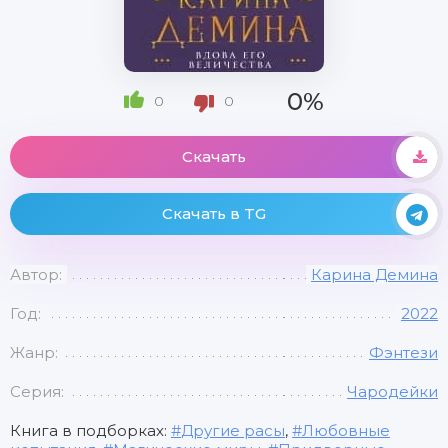
0%
0
0
Скачать
Скачать в TG
Автор:
Карина Демина
Год:
2022
Жанр:
Фэнтези
Серия:
Чародейки
Книга в подборках:
Другие расы
,
Любовные