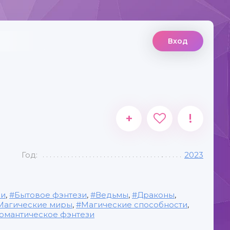
Вход
+
!
Год:
2023
зи
,
Бытовое фэнтези
,
Ведьмы
,
Драконы
,
Магические миры
,
Магические способности
,
омантическое фэнтези