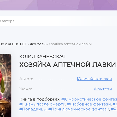
но c KNIGKI.NET
»
Фэнтези
» Хозяйка аптечной лавки
ЮЛИЯ ХАНЕВСКАЯ
ХОЗЯЙКА АПТЕЧНОЙ ЛАВКИ
Автор:
Юлия Ханевская
Жанр:
Фэнтези
Книга в подборках:
Юмористическое фэнте
Жизнь после смерти
,
Любовное фэнтези
,
Попаданцы
,
Приключенческое фэнтези
,
Р