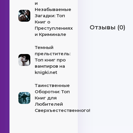
и
Незабываемые
Загадки: Топ
Книг о
Отзывы (0)
Преступлениях
и Криминале
Темный
прельститель:
Топ книг про
вампиров на
knigki.net
Таинственные
Оборотни: Топ
Книг для
Любителей
Сверхъестественного!