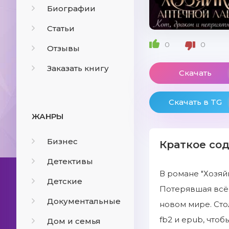
Биографии
Статьи
0
0
Отзывы
Заказать книгу
Скачать
Скачать в TG
ЖАНРЫ
Бизнес
Краткое со
Детективы
В романе "Хозяй
Детские
Потерявшая всё, 
Документальные
новом мире. Сто
fb2 и epub, что
Дом и семья