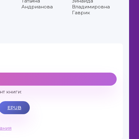
Татьяна
Зинаида
Андрианова
Владимировна
Гаврик
т книги:
EPUB
вания