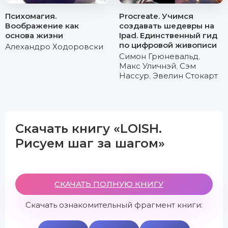
Психомагия.
Procreate. Учимся
Воображение как
создавать шедевры на
основа жизни
Ipad. Единственный гид
по цифровой живописи
Алехандро Ходоровски
Симон Грюневальд
,
Макс Уличнэй
,
Сэм
Нассур
,
Эвелин Стокарт
Скачать книгу «LOISH.
Рисуем шаг за шагом»
СКАЧАТЬ ПОЛНУЮ КНИГУ
Скачать ознакомительный фрагмент книги: