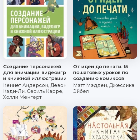
Создание персонажей
От идеи до печати. 15
для анимации, видеоигр
пошаговых уроков по
и книжной иллюстрации
созданию комиксов
Кеннет Андерсон
,
Девон
Мэтт Мэдден
,
Джессика
Кэди-Ли
,
Сесиль Карре
,
Эйбел
Холли Менгерт