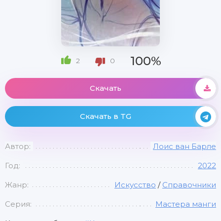
100%
2
0
Скачать
Скачать в TG
Автор:
Лоис ван Барле
Год:
2022
Жанр:
Искусство
/
Справочники
Серия:
Мастера манги