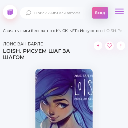
Вход
Скачать книги бесплатно c KNIGKI.NET
»
Искусство
» LOISH. Рисуем шаг за шагом
ЛОИС ВАН БАРЛЕ
+
!
LOISH. РИСУЕМ ШАГ ЗА
ШАГОМ