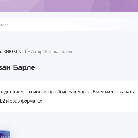
 c KNIGKI.NET
» Автор Лоис ван Барле
ван Барле
редставлены книги автора Лоис ван Барле. Вы можете скачать э
fb2 и epub форматах.