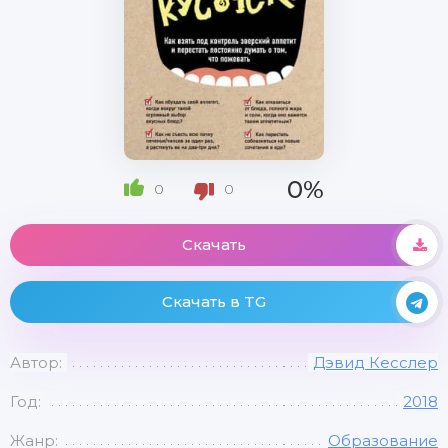
0%
0
0
Скачать
Скачать в TG
Автор:
Дэвид Кесслер
Год:
2018
Жанр:
Образование