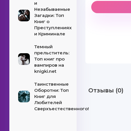
и
Незабываемые
Загадки: Топ
Книг о
Преступлениях
и Криминале
Темный
прельститель:
Топ книг про
вампиров на
knigki.net
Таинственные
Отзывы (0)
Оборотни: Топ
Книг для
Любителей
Сверхъестественного!