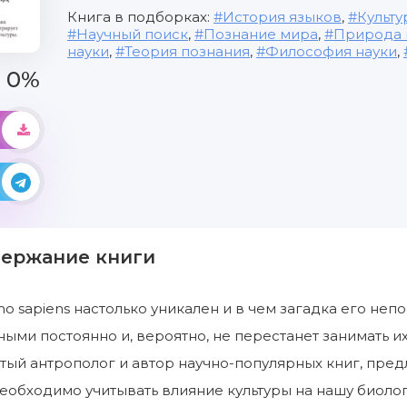
Книга в подборках:
История языков
,
Культу
Научный поиск
,
Познание мира
,
Природа 
науки
,
Теория познания
,
Философия науки
,
0%
держание книги
o sapiens настолько уникален и в чем загадка его не
ными постоянно и, вероятно, не перестанет занимать
тый антрополог и автор научно-популярных книг, пре
необходимо учитывать влияние культуры на нашу биолог