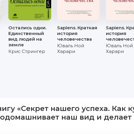
Остались одни.
Sapiens. Краткая
Sapiens. Кр
o
Единственный
история
история
вид людей на
человечества
человечес
земле
Юваль Ной
Юваль Ной
Крис Стрингер
Харари
Харари
нигу «Секрет нашего успеха. Как
 одомашнивает наш вид и делает 