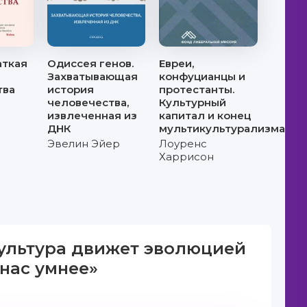
аткая
Одиссея генов.
Евреи,
Захватывающая
конфуцианцы и
тва
история
протестанты.
человечества,
Культурный
извлеченная из
капитал и конец
ДНК
мультикультурализма
Эвелин Эйер
Лоуренс
Харрисон
 культура движет эволюцией
нас умнее»