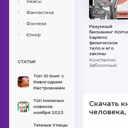
Ужасы
Фантастика
Фэнтези
Разумный
биохакинг Hom
Юмор
Sapiens:
физическое
тело и его
законы
Константин
СТАТЬИ
Заболотный
Топ-10 Книг с
Новогодним
Настроением
Топ книжных
Скачать к
новинок
человека,
ноября 2023
Темные Улицы