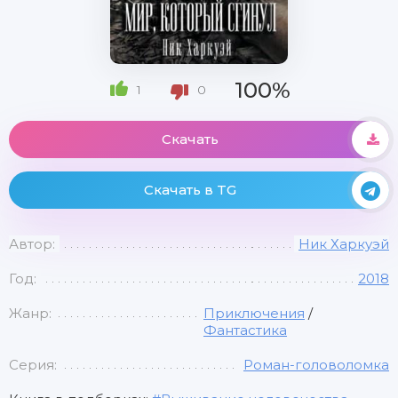
100%
1
0
Скачать
Скачать в TG
Автор:
Ник Харкуэй
Год:
2018
Жанр:
Приключения
/
Фантастика
Серия:
Роман-головоломка