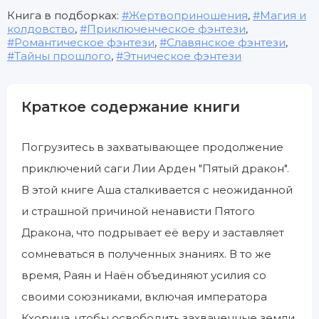
Книга в подборках:
Жертвоприношения
,
Магия и
колдовство
,
Приключенческое фэнтези
,
Романтическое фэнтези
,
Славянское фэнтези
,
Тайны прошлого
,
Этническое фэнтези
Краткое содержание книги
Погрузитесь в захватывающее продолжение
приключений саги Лии Арден "Пятый дракон".
В этой книге Аша сталкивается с неожиданной
и страшной причиной ненависти Пятого
Дракона, что подрывает её веру и заставляет
сомневаться в полученных знаниях. В то же
время, Раян и Наён объединяют усилия со
своими союзниками, включая императора
Кхорина, чтобы освободить захваченные земли.