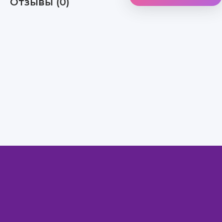
Отзывы (0)
Правообладателям
Авторам
Обратная связь
Внимание!
Скачать книги бесплатно
из нашей библиотеки,
Вы можете ТОЛЬКО
для ознакомительных целей. Коммерческое