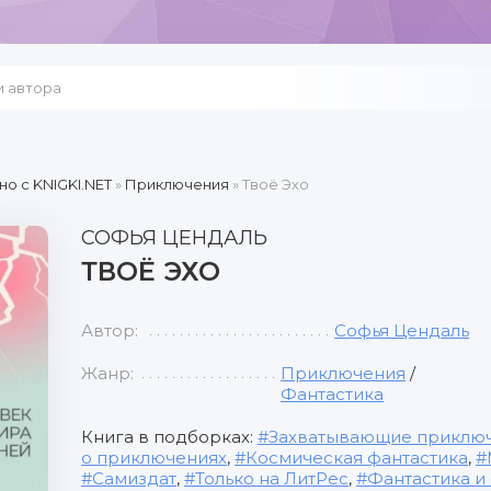
но c KNIGKI.NET
»
Приключения
» Твоё Эхо
СОФЬЯ ЦЕНДАЛЬ
ТВОЁ ЭХО
Автор:
Софья Цендаль
Жанр:
Приключения
/
Фантастика
Книга в подборках:
Захватывающие приклю
о приключениях
,
Космическая фантастика
,
Самиздат
,
Только на ЛитРес
,
Фантастика и