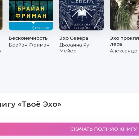
Бесконечность
Эхо Севера
Эхо прокля
леса
Брайан Фриман
Джоанна Рут
н
Мейер
Александр
нигу «Твоё Эхо»
СКАЧАТЬ ПОЛНУЮ КНИГУ