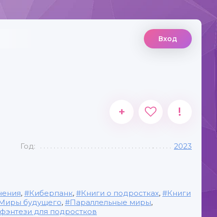
Вход
+
!
Год:
2023
чения
,
Киберпанк
,
Книги о подростках
,
Книги
Миры будущего
,
Параллельные миры
,
 фэнтези для подростков