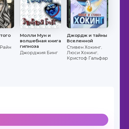
того
Молли Мун и
Джордж и тайны
волшебная книга
Вселенной
гипноза
 Райн
Стивен Хокинг
,
Джорджия Бинг
Люси Хокинг
,
Кристоф Гальфар