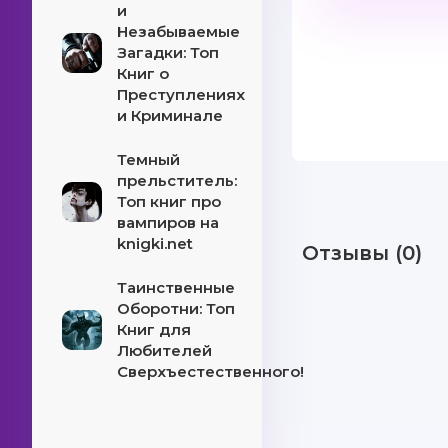
и
Незабываемые
Загадки: Топ
Книг о
Преступлениях
и Криминале
Темный
прельститель:
Топ книг про
вампиров на
knigki.net
Отзывы (0)
Таинственные
Оборотни: Топ
Книг для
Любителей
Сверхъестественного!