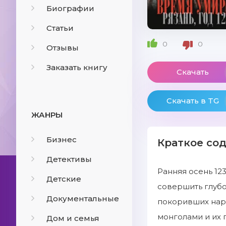
Биографии
Статьи
0
0
Отзывы
Заказать книгу
Скачать
Скачать в TG
ЖАНРЫ
Бизнес
Краткое со
Детективы
Ранняя осень 12
Детские
совершить глубо
Документальные
покоривших наро
монголами и их 
Дом и семья