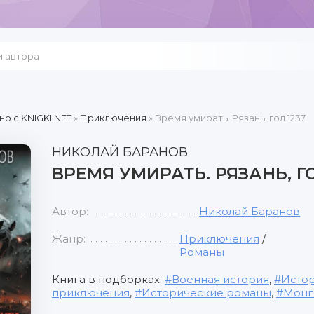
но c KNIGKI.NET
»
Приключения
» Время умирать. Рязань, год 1237
НИКОЛАЙ БАРАНОВ
ВРЕМЯ УМИРАТЬ. РЯЗАНЬ, ГО
Автор:
Николай Баранов
Жанр:
Приключения
/
Романы
Книга в подборках:
Военная история
,
Истор
приключения
,
Исторические романы
,
Монг