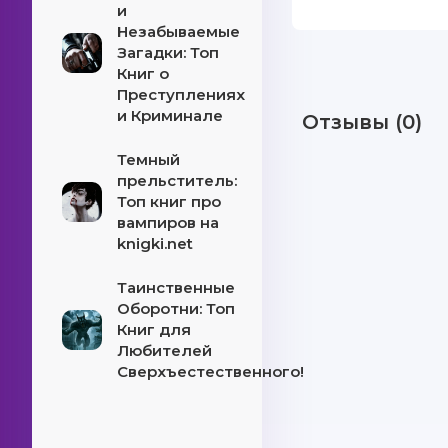
и
Незабываемые
Загадки: Топ
Книг о
Преступлениях
и Криминале
Отзывы (0)
Темный
прельститель:
Топ книг про
вампиров на
knigki.net
Таинственные
Оборотни: Топ
Книг для
Любителей
Сверхъестественного!