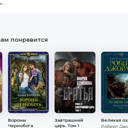
ль…
вам понравится
Вороны
Завтрашний
Великая ох
Чернобога
царь. Том 1
Роберт Дж