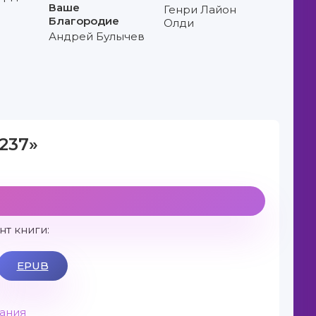
Ваше
Генри Лайон
Благородие
Олди
Андрей Булычев
237»
т книги:
EPUB
вания