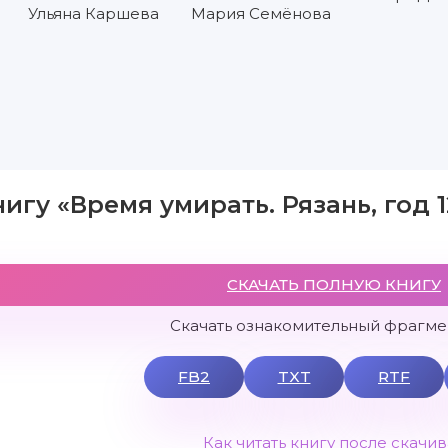
Ульяна Каршева
Мария Семёнова
игу «Время умирать. Рязань, год 1
СКАЧАТЬ ПОЛНУЮ КНИГУ
Скачать ознакомительный фрагмен
FB2
TXT
RTF
Как читать книгу после скачи