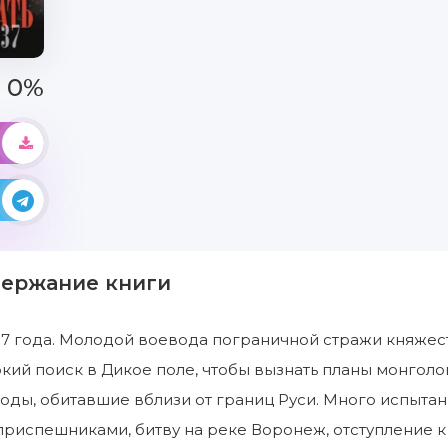
0%
держание книги
37 года. Молодой воевода пограничной стражи княжест
кий поиск в Дикое поле, чтобы вызнать планы монголо
ды, обитавшие вблизи от границ Руси. Много испытани
приспешниками, битву на реке Воронеж, отступление к 