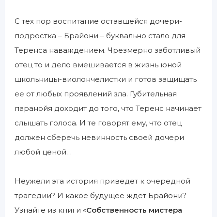
С тех пор воспитание оставшейся дочери-
подростка – Брайони – буквально стало для
Теренса наваждением. Чрезмерно заботливый
отец то и дело вмешивается в жизнь юной
школьницы-виолончелистки и готов защищать
ее от любых проявлений зла. Губительная
паранойя доходит до того, что Теренс начинает
слышать голоса. И те говорят ему, что отец
должен сберечь невинность своей дочери
любой ценой…
Неужели эта история приведет к очередной
трагедии? И какое будущее ждет Брайони?
Узнайте из книги «
Собственность мистера