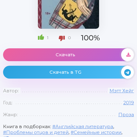
100%
1
0
Скачать
Скачать в TG
Автор:
Мэтт Хейг
Год:
2019
Жанр:
Проза
Книга в подборках:
Английская литература
,
Проблемы отцов и детей
,
Семейные истории
,