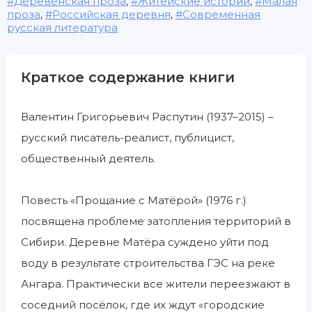
Деревенская проза
,
Житейские истории
,
Малая
проза
,
Российская деревня
,
Современная
русская литература
Краткое содержание книги
Валентин Григорьевич Распутин (1937–2015) –
русский писатель-реалист, публицист,
общественный деятель.
Повесть «Прощание с Матёрой» (1976 г.)
посвящена проблеме затопления территорий в
Сибири. Деревне Матёра суждено уйти под
воду в результате строительства ГЭС на реке
Ангара. Практически все жители переезжают в
соседний посёлок, где их ждут «городские