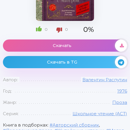
0%
0
0
Скачать
Скачать в TG
Автор:
Валентин Распутин
Год:
1976
Жанр:
Проза
Серия:
Школьное чтение (АСТ)
Книга в подборках:
Авторский сборник
,