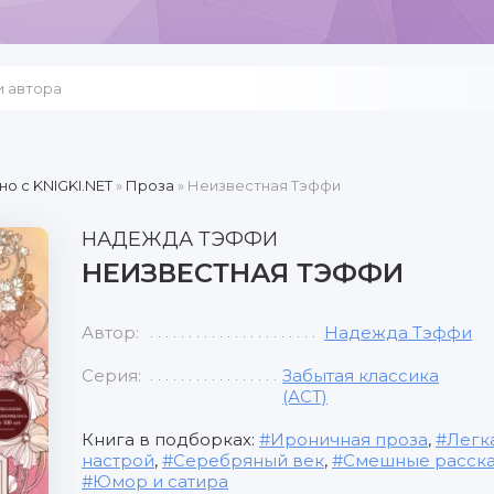
но c KNIGKI.NET
»
Проза
» Неизвестная Тэффи
НАДЕЖДА ТЭФФИ
НЕИЗВЕСТНАЯ ТЭФФИ
Автор:
Надежда Тэффи
Серия:
Забытая классика
(АСТ)
Книга в подборках:
Ироничная проза
,
Легк
настрой
,
Серебряный век
,
Смешные расск
Юмор и сатира