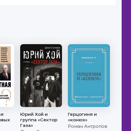
ая
Юрий Хой и
Герцогиня и
овых
группа «Сектор
«конюх»
Газа»
Роман Антропов