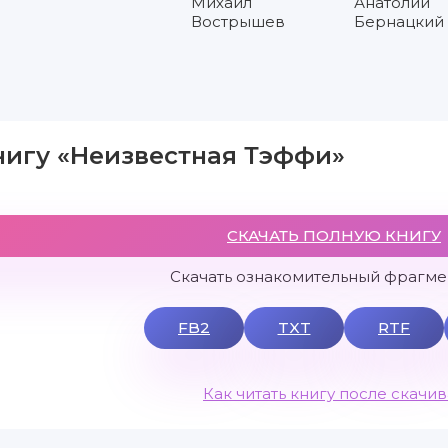
Михаил
Анатолий
Вострышев
Бернацкий
нигу «Неизвестная Тэффи»
СКАЧАТЬ ПОЛНУЮ КНИГУ
Скачать ознакомительный фрагмен
FB2
TXT
RTF
Как читать книгу после скачи