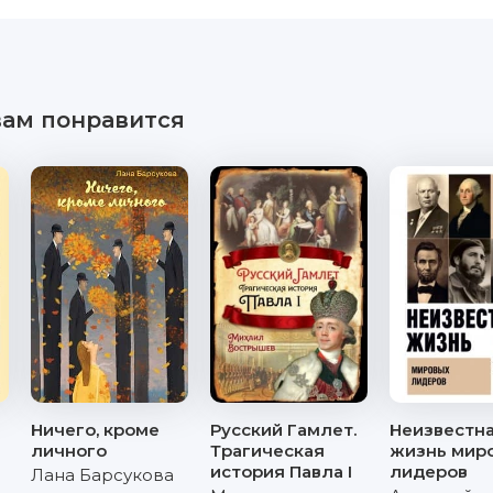
вам понравится
Ничего, кроме
Русский Гамлет.
Неизвестн
личного
Трагическая
жизнь мир
история Павла I
лидеров
Лана Барсукова