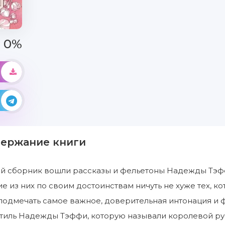
0%
держание книги
ый сборник вошли рассказы и фельетоны Надежды Тэфф
е из них по своим достоинствам ничуть не хуже тех, к
подмечать самое важное, доверительная интонация и 
тиль Надежды Тэффи, которую называли королевой ру