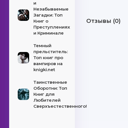
и
Незабываемые
Загадки: Топ
Отзывы (0)
Книг о
Преступлениях
и Криминале
Темный
прельститель:
Топ книг про
вампиров на
knigki.net
Таинственные
Оборотни: Топ
Книг для
Любителей
Сверхъестественного!