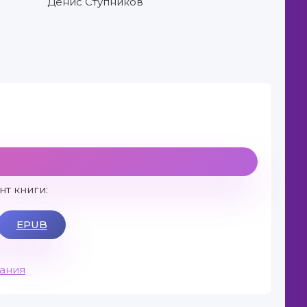
Денис Ступников
т книги:
EPUB
вания