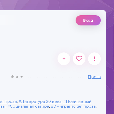
Вход
+
!
Жанр:
Проза
ая проза
,
Литература 20 века
,
Позитивный
азы
,
Социальная сатира
,
Эмигрантская проза
,