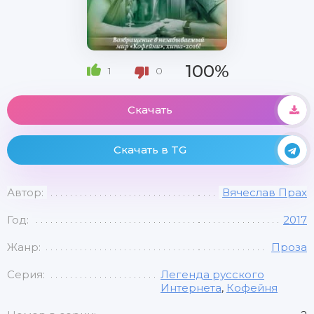
100%
1
0
Скачать
Скачать в TG
Автор:
Вячеслав Прах
Год:
2017
Жанр:
Проза
Серия:
Легенда русского
Интернета
,
Кофейня