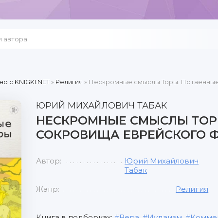
но c KNIGKI.NET
»
Религия
» Нескромные смыслы Торы. Потаенны
ЮРИЙ МИХАЙЛОВИЧ ТАБАК
НЕСКРОМНЫЕ СМЫСЛЫ ТОР
СОКРОВИЩА ЕВРЕЙСКОГО 
Автор:
Юрий Михайлович
Табак
Жанр:
Религия
Книга в подборках:
Вера
,
Иудаизм
,
Коммен