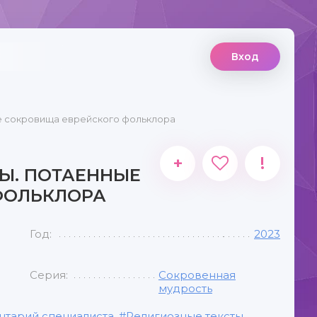
Вход
е сокровища еврейского фольклора
+
!
Ы. ПОТАЕННЫЕ
ФОЛЬКЛОРА
Год:
2023
Серия:
Сокровенная
мудрость
тарий специалиста
,
Религиозные тексты
,