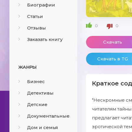
Биографии
Статьи
0
0
Отзывы
Заказать книгу
Скачать
Скачать в TG
ЖАНРЫ
Бизнес
Краткое со
Детективы
"Нескромные смы
Детские
читателям тайны
Документальные
предлагает чита
эротической те
Дом и семья