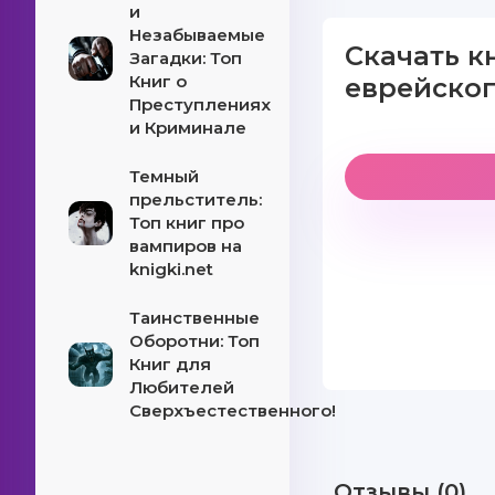
и
Незабываемые
Скачать к
Загадки: Топ
Книг о
еврейско
Преступлениях
и Криминале
Темный
прельститель:
Топ книг про
вампиров на
knigki.net
Таинственные
Оборотни: Топ
Книг для
Любителей
Сверхъестественного!
Отзывы (0)