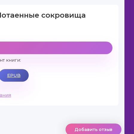
 Потаенные сокровища
т книги:
EPUB
вания
Добавить отзыв