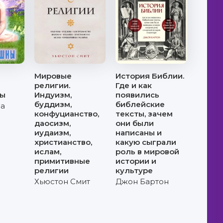
Мировые
История Библии.
религии.
Где и как
ны
Индуизм,
появились
буддизм,
библейские
а
конфуцианство,
тексты, зачем
даосизм,
они были
иудаизм,
написаны и
христианство,
какую сыграли
ислам,
роль в мировой
примитивные
истории и
религии
культуре
Хьюстон Смит
Джон Бартон