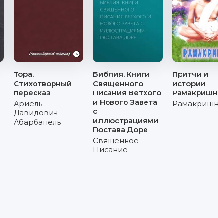
Тора.
Библия. Книги
Притчи и
Стихотворный
Священного
истории
пересказ
Писания Ветхого
Рамакриш
и Нового Завета
Ариель
Рамакришн
с
Давидович
иллюстрациями
Абарбанель
Гюстава Доре
Священное
Писание