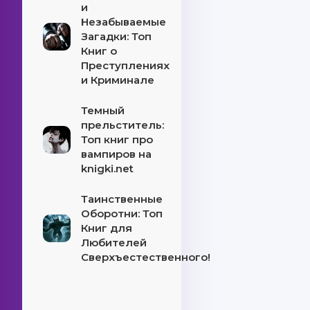
и
Незабываемые
Загадки: Топ
Книг о
Преступлениях
и Криминале
Темный
прельститель:
Топ книг про
вампиров на
knigki.net
Таинственные
Оборотни: Топ
Книг для
Любителей
Сверхъестественного!