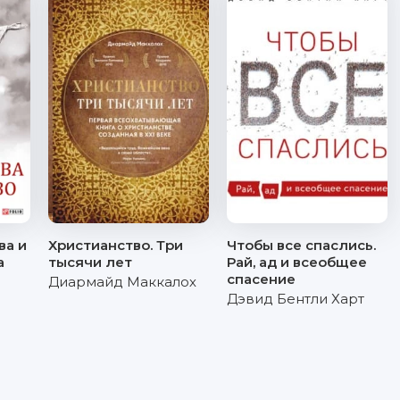
ва и
Христианство. Три
Чтобы все спаслись.
а
тысячи лет
Рай, ад и всеобщее
спасение
Диармайд Маккалох
Дэвид Бентли Харт