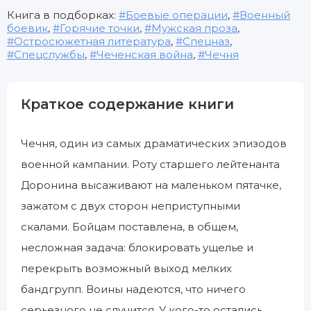
Книга в подборках:
Боевые операции
,
Военный
боевик
,
Горячие точки
,
Мужская проза
,
Остросюжетная литература
,
Спецназ
,
Спецслужбы
,
Чеченская война
,
Чечня
Краткое содержание книги
Чечня, один из самых драматических эпизодов
военной кампании. Роту старшего лейтенанта
Доронина высаживают на маленьком пятачке,
зажатом с двух сторон неприступными
скалами. Бойцам поставлена, в общем,
несложная задача: блокировать ущелье и
перекрыть возможный выход мелких
бандгрупп. Воины надеются, что ничего
серьезного не случится. У кого-то остались