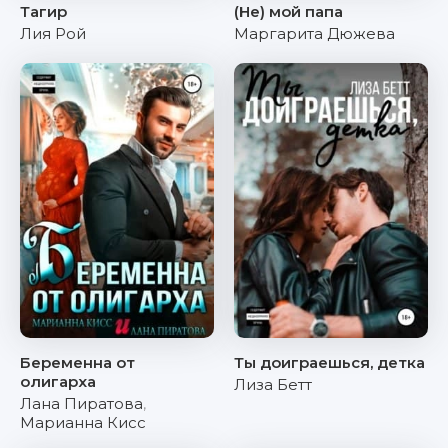
Тагир
(Не) мой папа
Лия Рой
Маргарита Дюжева
Беременна от
Ты доиграешься, детка
олигарха
Лиза Бетт
Лана Пиратова
,
Марианна Кисс