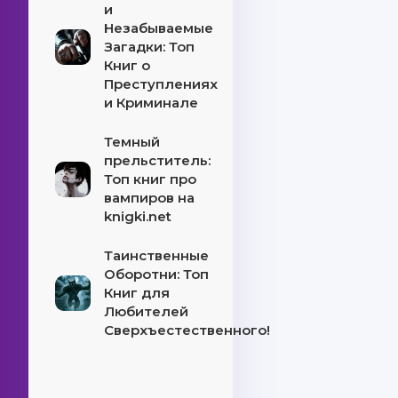
и
Незабываемые
Загадки: Топ
Книг о
Преступлениях
и Криминале
Темный
прельститель:
Топ книг про
вампиров на
knigki.net
Таинственные
Оборотни: Топ
Книг для
Любителей
Сверхъестественного!