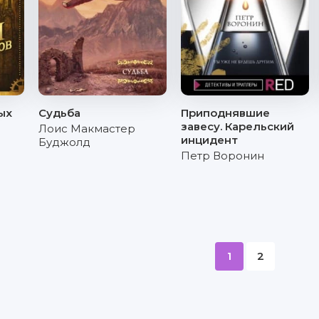
ых
Судьба
Приподнявшие
завесу. Карельский
Лоис Макмастер
инцидент
Буджолд
Петр Воронин
1
2