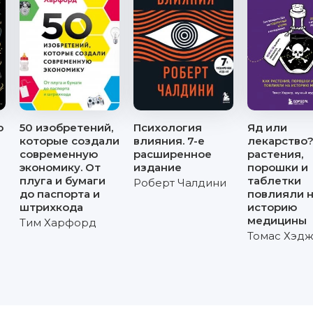
о
50 изобретений,
Психология
Яд или
которые создали
влияния. 7-е
лекарство?
современную
расширенное
растения,
экономику. От
издание
порошки и
плуга и бумаги
таблетки
Роберт Чалдини
до паспорта и
повлияли 
штрихкода
историю
медицины
Тим Харфорд
Томас Хэд