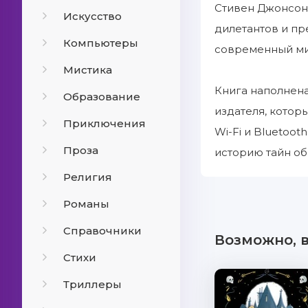
Стивен Джонсон 
Искусство
дилетантов и пр
Компьютеры
современный ми
Мистика
Книга наполнена
Образование
издателя, котор
Приключения
Wi-Fi и Bluetoo
Проза
историю тайн о
Религия
Романы
Справочники
Возможно, 
Стихи
Триллеры