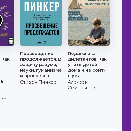
Просвещение
Педагогика
 Как
продолжается. В
дилетантов. Как
защиту разума,
учить детей
науки, гуманизма
дома и не сойти
и прогресса
с ума
на
Стивен Пинкер
Алексей
Семёнычев
жер