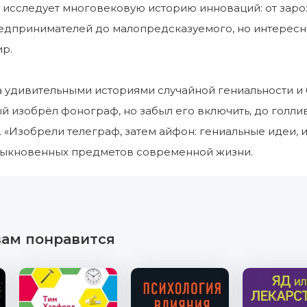
исследует многовековую историю инноваций: от заро
едпринимателей до малопредсказуемого, но интересн
р.
 удивительными историями случайной гениальности и 
ый изобрёл фонограф, но забыл его включить, до голл
th. «Изобрели телеграф, затем айфон: гениальные идеи
быкновенных предметов современной жизни.
вам понравится