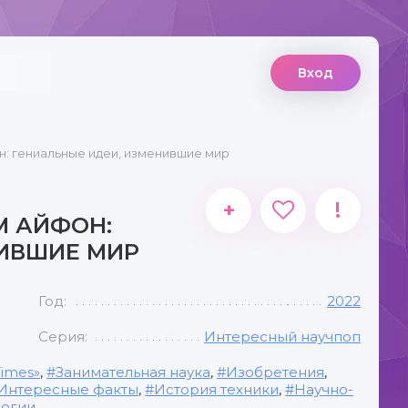
Вход
н: гениальные идеи, изменившие мир
+
!
М АЙФОН:
ИВШИЕ МИР
Год:
2022
Серия:
Интересный научпоп
imes»
,
Занимательная наука
,
Изобретения
,
Интересные факты
,
История техники
,
Научно-
логии