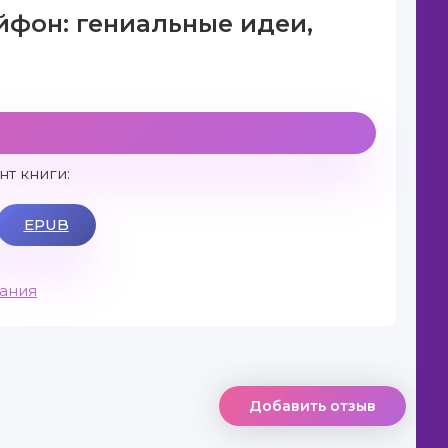
йфон: гениальные идеи,
т книги:
EPUB
вания
Добавить отзыв