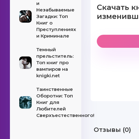
и
Скачать к
Незабываемые
изменивш
Загадки: Топ
Книг о
Преступлениях
и Криминале
Темный
прельститель:
Топ книг про
вампиров на
knigki.net
Таинственные
Оборотни: Топ
Книг для
Любителей
Сверхъестественного!
Отзывы (0)