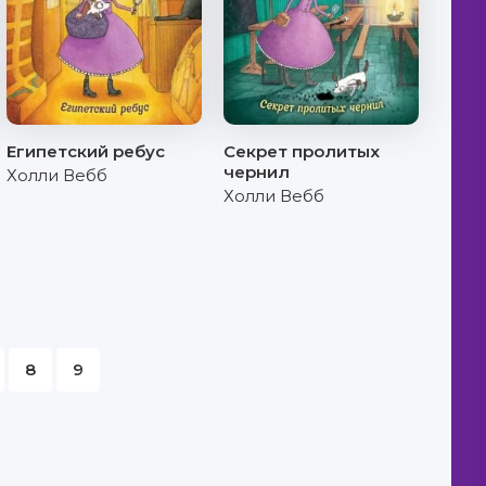
Египетский ребус
Секрет пролитых
чернил
Холли Вебб
Холли Вебб
8
9