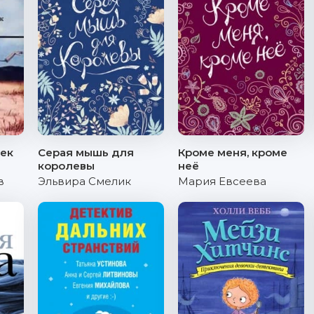
ек
Серая мышь для
Кроме меня, кроме
королевы
неё
в
Эльвира Смелик
Мария Евсеева