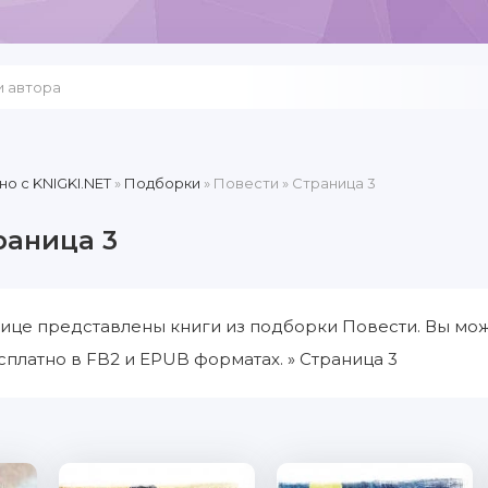
но c KNIGKI.NET
»
Подборки
» Повести » Страница 3
раница 3
ице представлены книги из подборки Повести. Вы мож
сплатно в FB2 и EPUB форматах. » Страница 3