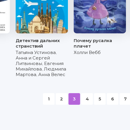
Детектив дальних
Почему русалка
странствий
плачет
Татьяна Устинова
,
Холли Вебб
Анна и Сергей
Литвиновы
,
Евгения
Михайлова
,
Людмила
Мартова
,
Анна Велес
1
2
3
4
5
6
7