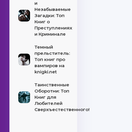
и
Незабываемые
Загадки: Топ
Книг о
Преступлениях
и Криминале
Темный
прельститель:
Топ книг про
вампиров на
knigki.net
Таинственные
Оборотни: Топ
Книг для
Любителей
Сверхъестественного!