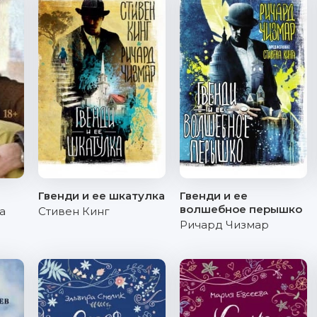
Гвенди и ее шкатулка
Гвенди и ее
волшебное перышко
а
Стивен Кинг
Ричард Чизмар