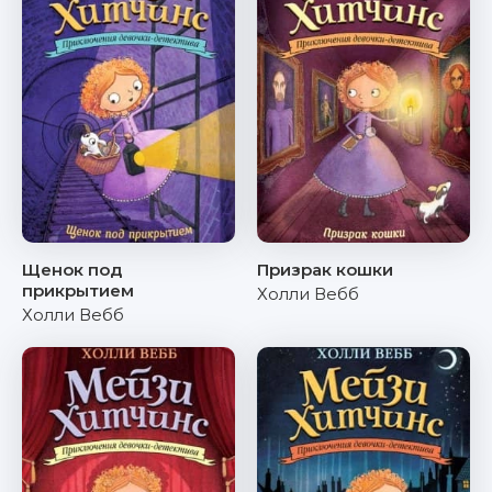
Щенок под
Призрак кошки
прикрытием
Холли Вебб
Холли Вебб