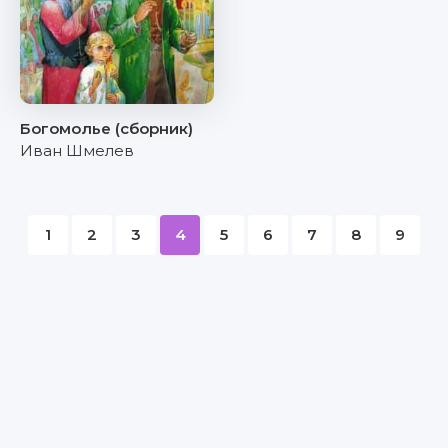
Богомолье (сборник)
Иван Шмелев
1
2
3
4
5
6
7
8
9