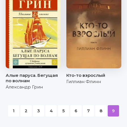
Алые паруса. Бегущая
Кто-то взрослый
по волнам
Гиллиан Флинн
Александр Грин
1
2
3
4
5
6
7
8
9