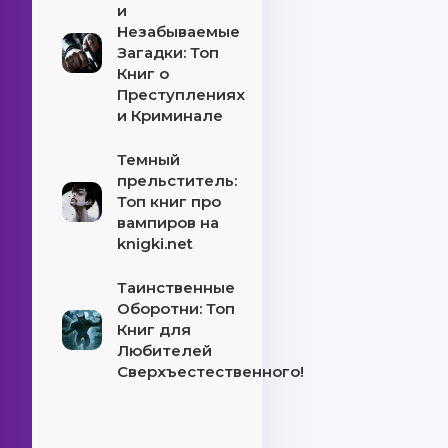
и
Незабываемые
Загадки: Топ
Книг о
Преступлениях
и Криминале
Темный
прельститель:
Топ книг про
вампиров на
knigki.net
Таинственные
Оборотни: Топ
Книг для
Любителей
Сверхъестественного!