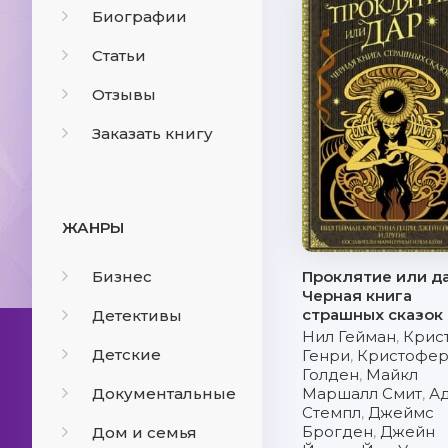
Биографии
Статьи
Отзывы
Заказать книгу
ЖАНРЫ
Бизнес
Проклятие или да
Черная книга
страшных сказок
Детективы
Нил Гейман
,
Крис
Детские
Генри
,
Кристофе
Голден
,
Майкл
Документальные
Маршалл Смит
,
А
Стемпл
,
Джеймс
Брогден
,
Джейн
Дом и семья