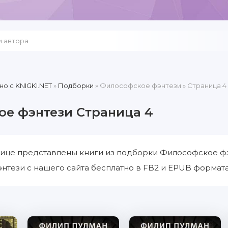
но c KNIGKI.NET
»
Подборки
» Философское фэнтези » Страница 4
е фэнтези Страница 4
ице представлены книги из подборки Философское фэ
тези с нашего сайта бесплатно в FB2 и EPUB форматах