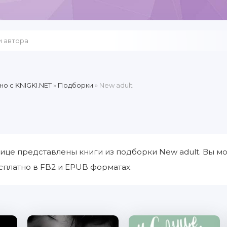
но c KNIGKI.NET
»
Подборки
» New adult
ице представлены книги из подборки New adult. Вы мо
сплатно в FB2 и EPUB форматах.