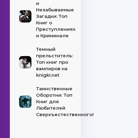
и
Незабываемые
Загадки: Топ
Книг о
Преступлениях
и Криминале
Темный
прельститель:
Топ книг про
вампиров на
knigki.net
Таинственные
Оборотни: Топ
Книг для
Любителей
Сверхъестественного!