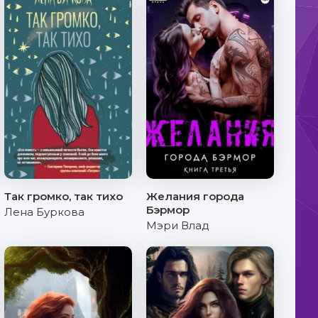
Так громко, так тихо
Желания города
Бэрмор
Лена Буркова
Мэри Влад