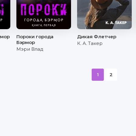
рмор
Пороки города
Дикая Флетчер
Бэрмор
К. А. Такер
Мэри Влад
1
2