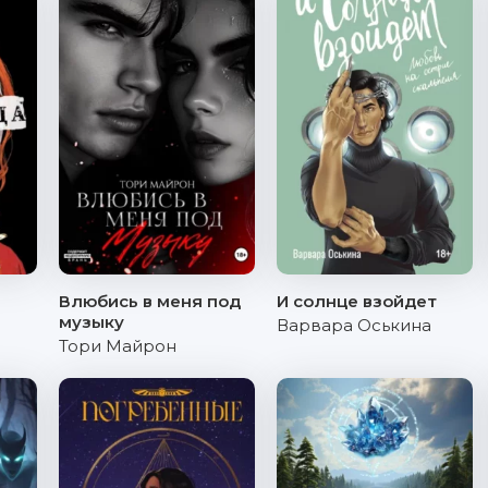
Влюбись в меня под
И солнце взойдет
музыку
Варвара Оськина
Тори Майрон