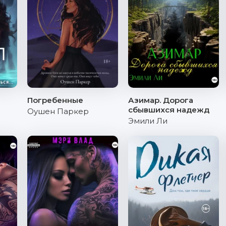
Погребенные
Азимар. Дорога
сбывшихся надежд
Оушен Паркер
Эмили Ли