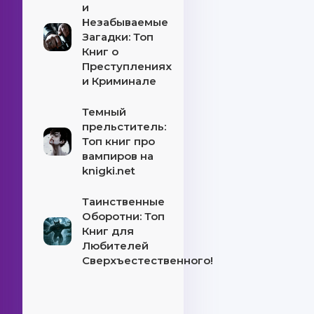
и
Незабываемые
Загадки: Топ
Книг о
Преступлениях
и Криминале
Темный
прельститель:
Топ книг про
вампиров на
knigki.net
Таинственные
Оборотни: Топ
Книг для
Любителей
Сверхъестественного!