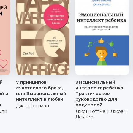
й
7 принципов
Эмоциональный
счастливого брака,
интеллект ребенка.
й и
или Эмоциональный
Практическое
интеллект в любви
руководство для
я
родителей
Джон Готтман
ули
Джон Готтман
,
Джоан
Деклер