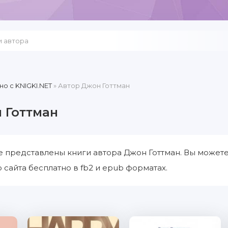
но c KNIGKI.NET
» Автор Джон Готтман
 Готтман
е представлены книги автора Джон Готтман. Вы может
 сайта бесплатно в fb2 и epub форматах.