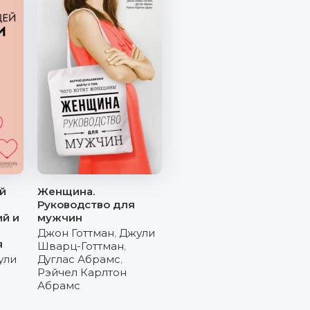
й
Женщина.
Руководство для
й и
мужчин
Джон Готтман
,
Джули
я
Шварц-Готтман
,
ули
Дуглас Абрамс
,
Рэйчел Карлтон
Абрамс