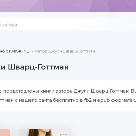
но c KNIGKI.NET
» Автор Джули Шварц-Готтман
и Шварц-Готтман
е представлены книги автора Джули Шварц-Готтман. В
тман с нашего сайта бесплатно в fb2 и epub форматах.