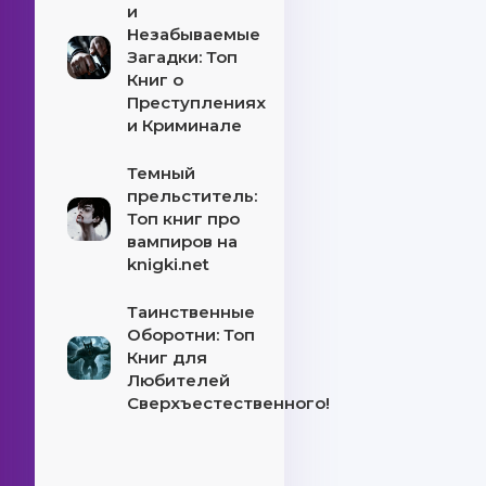
и
Незабываемые
Загадки: Топ
Книг о
Преступлениях
и Криминале
Темный
прельститель:
Топ книг про
вампиров на
knigki.net
Таинственные
Оборотни: Топ
Книг для
Любителей
Сверхъестественного!