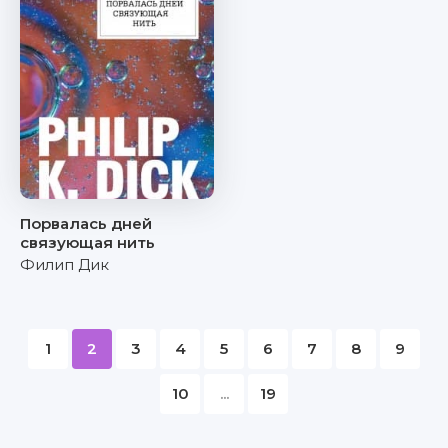
Порвалась дней
связующая нить
Филип Дик
1
2
3
4
5
6
7
8
9
10
...
19