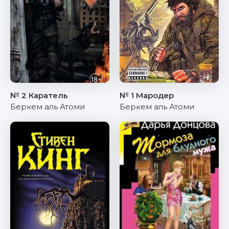
№ 2 Каратель
№ 1 Мародер
Беркем аль Атоми
Беркем аль Атоми