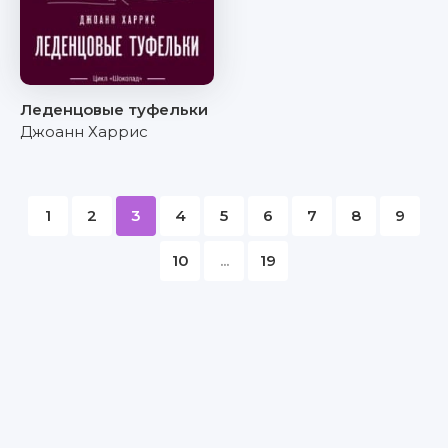
Леденцовые туфельки
Джоанн Харрис
1
2
3
4
5
6
7
8
9
10
...
19