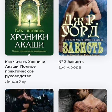
Как читать Хроники
№ 3 Зависть
Акаши. Полное
Дж. Р. Уорд
практическое
руководство
Линда Хау