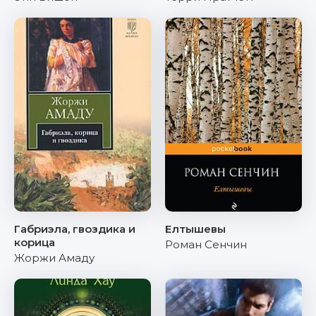
Габриэла, гвоздика и
Елтышевы
корица
Роман Сенчин
Жоржи Амаду