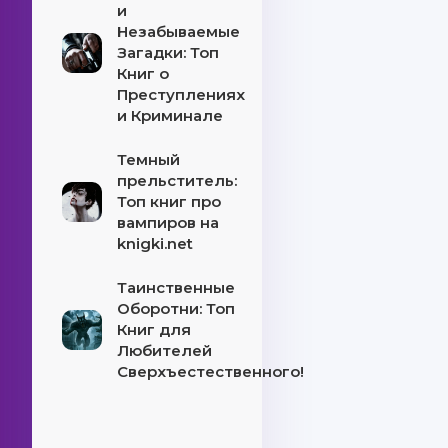
и
Незабываемые
Загадки: Топ
Книг о
Преступлениях
и Криминале
Темный
прельститель:
Топ книг про
вампиров на
knigki.net
Таинственные
Оборотни: Топ
Книг для
Любителей
Сверхъестественного!