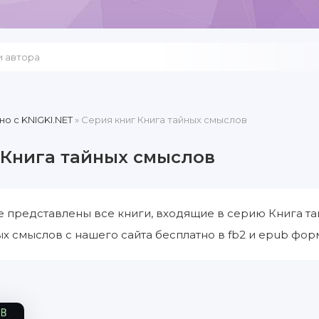
но c KNIGKI.NET
» Серия книг Книга тайных смыслов
 Книга тайных смыслов
е представлены все книги, входящие в серию Книга т
ых смыслов с нашего сайта бесплатно в fb2 и epub фор