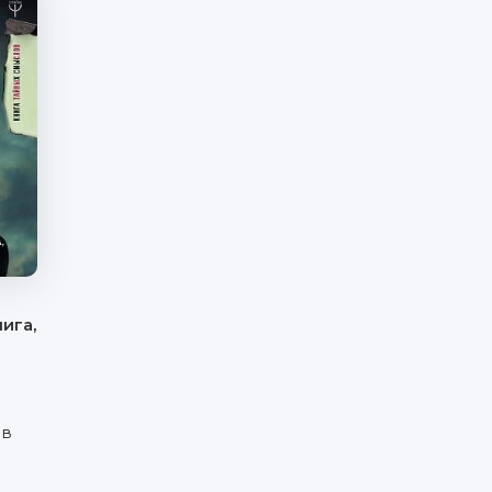
ига,
ов