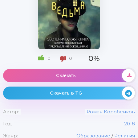
0%
0
0
Скачать
Скачать в TG
Автор:
Роман Коробенков
Год:
2018
Жанр:
Образование
/
Религия