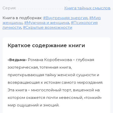
Серия:
Книга тайных смыслов
Книга в подборках:
Внутренняя энергия
,
Мир
женщины
,
Мужчина и женщина
,
Психология
личности
,
Скрытые возможности
Краткое содержание книги
«
Ведьма
» Романа Коробенкова – глубокая
эзотерическая, тотемная книга,
приоткрывающая тайну женской сущности и
возвращающая к истокам самого мироздания.
Эта книга – многослойный торт, вишенкой на
котором окажется почти невесомый, «тонкий»
мир ощущений и эмоций.